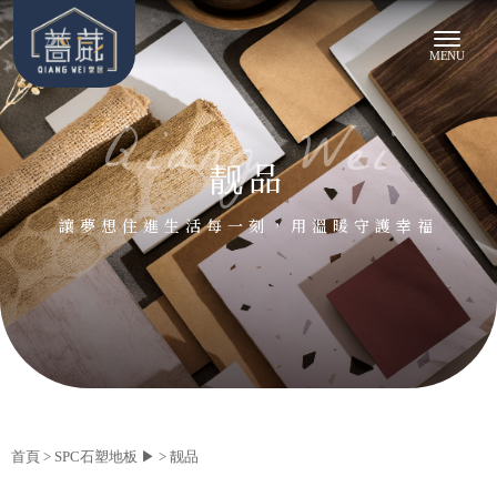
靓品
首頁
>
SPC石塑地板 ▶
>
靓品