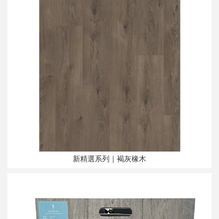
新精選系列｜褐灰橡木