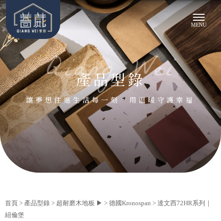
產品型錄
首頁
>
產品型錄
>
超耐磨木地板 ▶
>
德國Kronospan
> 達文西72HR系列｜
紐倫堡