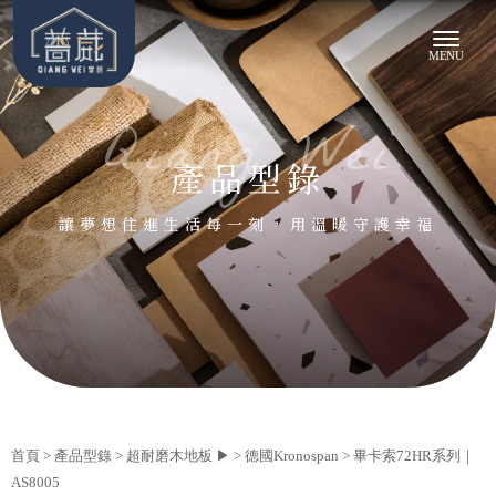
產品型錄
首頁
>
產品型錄
>
超耐磨木地板 ▶
>
德國Kronospan
> 畢卡索72HR系列｜
AS8005