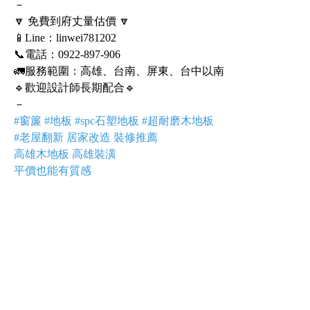
－
🔽 免費到府丈量估價 🔽
📱Line：linwei781202
📞電話：0922-897-906
🚛服務範圍：高雄、台南、屏東、台中以南
🔹歡迎設計師長期配合🔹
－
#窗簾 #地板 #spc石塑地板 #超耐磨木地板
#老屋翻新 居家改造 裝修推薦
高雄木地板 高雄裝潢
平價也能有質感