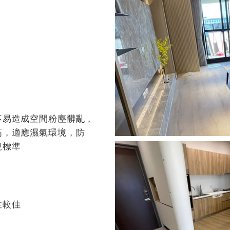
不易造成空間粉塵髒亂，
高，適應濕氣環境，防
規標準
性較佳