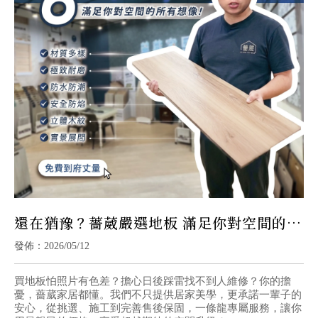
還在猶豫？薔葳嚴選地板 滿足你對空間的所
有想像！
發佈：2026/05/12
買地板怕照片有色差？擔心日後踩雷找不到人維修？你的擔
憂，薔葳家居都懂。我們不只提供居家美學，更承諾一輩子的
安心，從挑選、施工到完善售後保固，一條龍專屬服務，讓你