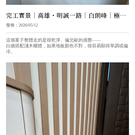
完工實景｜高雄・明誠一路｜白朗峰｜極淺
灰木 × 清爽北歐宅
發佈：2026/05/12
這個案子整體走的是很乾淨、偏北歐的感覺——
白牆搭配淺木櫃體，如果地板顏色不對，很容易顯得單調或偏
冷。