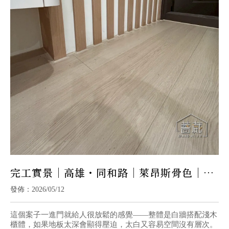
完工實景｜高雄・同和路｜萊昂斯骨色｜柔
霧淺木 × 溫潤日常宅
發佈：2026/05/12
這個案子一進門就給人很放鬆的感覺——整體是白牆搭配淺木
櫃體，如果地板太深會顯得壓迫，太白又容易空間沒有層次。