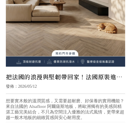
把法國的浪漫與堅韌帶回家！法國原裝進口
Alsafloor 阿爾薩斯超耐磨地板
發佈：2026/05/12
想要實木般的溫潤質感，又需要超耐磨、好保養的實用機能？
來自法國的 Alsafloor 阿爾薩斯地板，將歐洲獨有的美感與精
湛工藝完美結合，不只為空間注入優雅的法式風情，更帶來超
越一般木地板的細緻質感與安心耐用度。