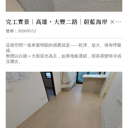
完工實景｜高雄・大豐二路｜蔚藍海岸 ×
石紋落塵區｜清新明亮 × 飯店感生活
發佈：2026/05/12
這個空間一進來最明顯的感覺就是——乾淨、放大、很有呼吸
感。
整體以白牆＋大面採光為主，如果地板選錯，很容易變得冷或
沒層次。