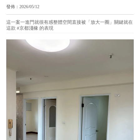
系淺木 × 乾淨放大感
發佈：2026/05/12
這一案一進門就很有感整體空間直接被「放大一圈」關鍵就在
這款 #京都淺橡 的表現