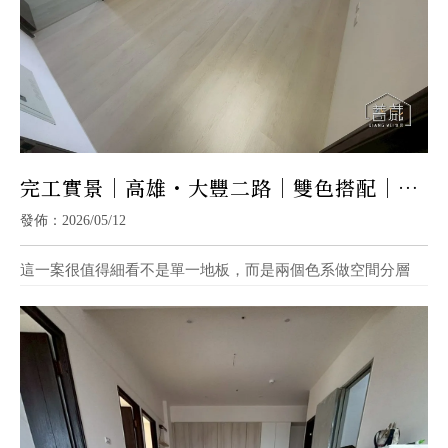
完工實景｜高雄・大豐二路｜雙色搭配｜奶
白木 × 淺灰木
發佈：2026/05/12
這一案很值得細看不是單一地板，而是兩個色系做空間分層