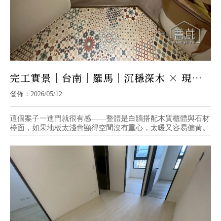
完工實景｜台南｜羅馬｜沉穩深木 × 現代
質感宅
發佈：2026/05/12
這個案子一進門就很有感——整體是白牆搭配木質櫃體與石材
檯面，如果地板太淺會顯得空間沒有重心，太暖又容易偏黃。