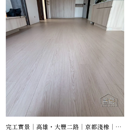
完工實景｜高雄・大豐二路｜京都淺橡｜日