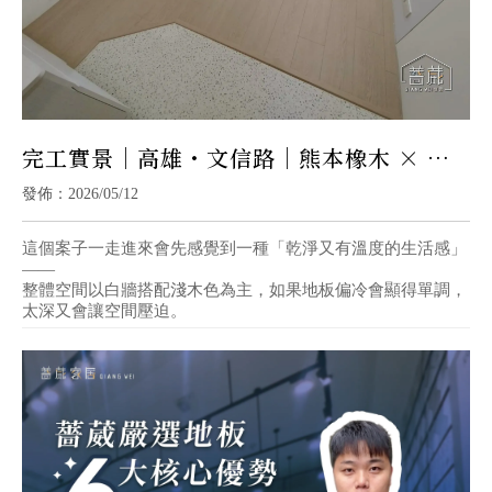
完工實景｜高雄・文信路｜熊本橡木 × 水
磨石W01｜暖木質感 × 清爽現代宅
發佈：2026/05/12
這個案子一走進來會先感覺到一種「乾淨又有溫度的生活感」
——
整體空間以白牆搭配淺木色為主，如果地板偏冷會顯得單調，
太深又會讓空間壓迫。