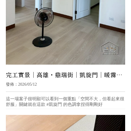
完工實景｜高雄・鼎瑞街｜凱旋門｜暖霧淺
木 × 居家耐看感
發佈：2026/05/12
這一場案子很明顯可以看到一個重點「空間不大，但看起來很
舒服」關鍵就在這款 #凱旋門 的色調拿捏得剛剛好