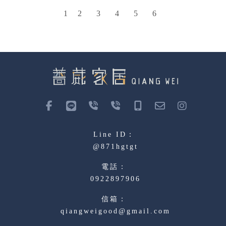
1
2
3
4
5
6
@871hgtgt
0922897906
qiangweigood@gmail.com