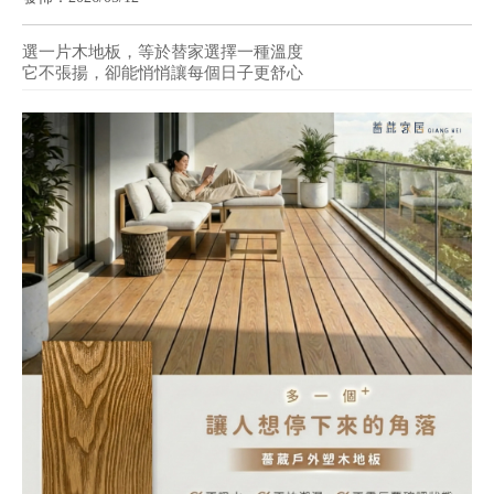
選一片木地板，等於替家選擇一種溫度
它不張揚，卻能悄悄讓每個日子更舒心