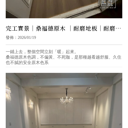
完工實景｜桑福德原木 ｜耐磨地板｜耐磨地
板施工
發佈：2026/01/19
一鋪上去，整個空間立刻「暖」起來。
桑福德原木色調，不偏黃、不死咖，是那種越看越舒服、久住
也不膩的安全原木色系