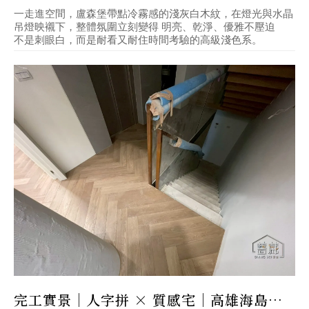
一走進空間，盧森堡帶點冷霧感的淺灰白木紋，在燈光與水晶
吊燈映襯下，整體氛圍立刻變得 明亮、乾淨、優雅不壓迫
不是刺眼白，而是耐看又耐住時間考驗的高級淺色系。
完工實景｜人字拼 × 質感宅｜高雄海島型