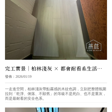
完工實景｜柏林淺灰 × 都會耐看系生活宅
｜高雄防水地板
發佈：2026/01/19
一走進空間，柏林淺灰帶點霧感的木紋色調，立刻把整體氛圍
拉到「乾淨、俐落、不顯舊」的等級不是死白、也不是重灰，
而是最耐看的安全色系。