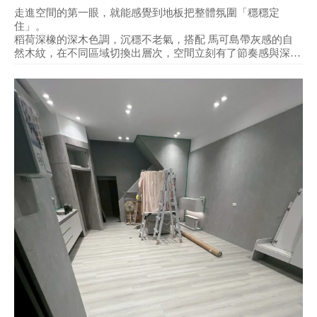
走進空間的第一眼，就能感覺到地板把整體氛圍「穩穩定
住」。
稻荷深橡的深木色調，沉穩不老氣，搭配 馬可島帶灰感的自
然木紋，在不同區域切換出層次，空間立刻有了節奏感與深
度。