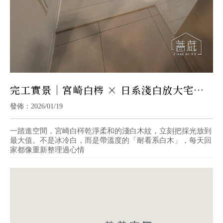
完工實景｜宮崎白梣 × 日系淺白放大宅｜
高雄SPC石塑地板推薦
發佈：2026/01/19
一踏進空間，宮崎白梣乾淨柔和的淺白木紋，立刻把採光放到
最大值。不是冰冷白，而是帶溫度的「耐看系白木」，每天回
家都像重新整理過心情