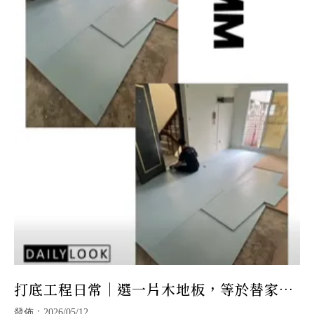
打底工程日常｜選一片木地板，等於替家選
擇一種溫度
發佈：2026/05/12