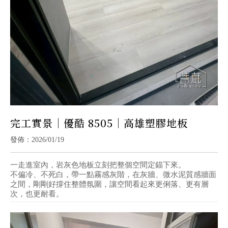
完工實景｜優酷 8505｜高雄塑膠地板
發佈：2026/01/19
一走進室內，岩灰色地板立刻把整個空間定錨下來。
不偏冷、不死白，帶一點霧感灰階，在灰牆、微水泥質感牆面
之間，剛剛好撐住整體氛圍，讓空間看起來更俐落、更有層
次，也更耐看。