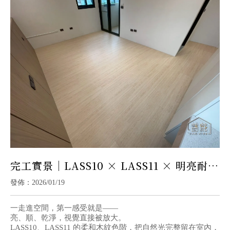
完工實景｜LASS10 × LASS11 × 明亮耐住
系現代宅｜耐磨地板
發佈：2026/01/19
一走進空間，第一感受就是——
亮、順、乾淨，視覺直接被放大。
LASS10、LASS11 的柔和木紋色階，把自然光完整留在室內，